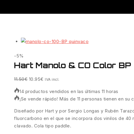
-5%
Hart Manolo & CO Color BP
11.50
€
10.95
€
IVA incl.
14 productos vendidos en las últimas 11 horas
¡Se vende rápido! Más de 11 personas tienen en su c
Diseñado por Hart y por Sergio Longas y Rubén Taraz
fluorcarbono en el que se incorpora dos vinilos de 40
clavado. Cola tipo paddle.