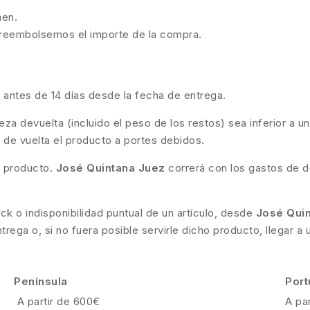
nen.
e reembolsemos el importe de la compra.
l antes de 14 días desde la fecha de entrega.
a devuelta (incluido el peso de los restos) sea inferior a un
ará de vuelta el producto a portes debidos.
l producto.
José Quintana Juez
correrá con los gastos de d
ck o indisponibilidad puntual de un artículo, desde
José Qui
ega o, si no fuera posible servirle dicho producto, llegar a
Península
Port
A partir de 600€
A pa