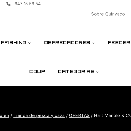
647 15 56 54
Sobre Quinvaco
PFISHING
DEPREDADORES
FEEDER
COUP
CATEGORÍAS
o en
/
Tienda de pesca y caza
/
OFERTAS
/
Hart Manolo & C