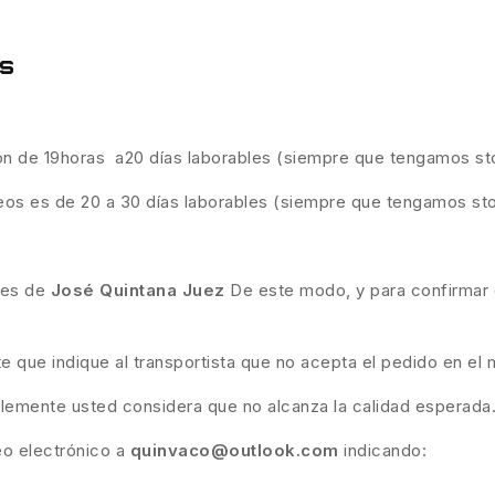
es
son de 19horas a20 días laborables (siempre que tengamos st
eos es de 20 a 30 días laborables (siempre que tengamos st
ades de
José Quintana Juez
De este modo, y para confirmar q
te que indique al transportista que no acepta el pedido en 
plemente usted considera que no alcanza la calidad esperada
eo electrónico a
quinvaco@outlook.com
indicando: