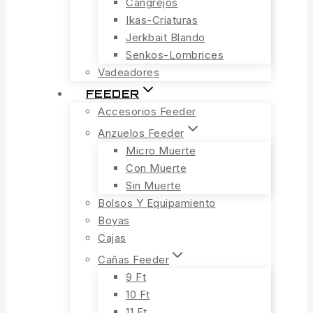
Cangrejos
Ikas-Criaturas
Jerkbait Blando
Senkos-Lombrices
Vadeadores
FEEDER
Accesorios Feeder
Anzuelos Feeder
Micro Muerte
Con Muerte
Sin Muerte
Bolsos Y Equipamiento
Boyas
Cajas
Cañas Feeder
9 Ft
10 Ft
11 Ft