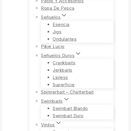
Patos Y Accesorios
Ropa De Pesca
Señuelos
Esencia
Jigs
Ondulantes
Pikie Lucio
Señuelos Duros
Crankbaits
Jerkbaits
Lipless
Superficie
Spinnerbait – Chatterbait
Swimbaits
Swimbait Blando
Swimbait Duro
Vinilos