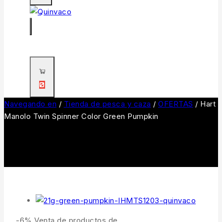
0
Navegando en
/
Tienda de pesca y caza
/
OFERTAS
/
Hart
Manolo Twin Spinner Color Green Pumpkin
-6%
Venta de productos de