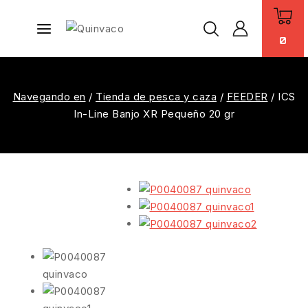
0
Navegando en
/
Tienda de pesca y caza
/
FEEDER
/
ICS
In-Line Banjo XR Pequeño 20 gr