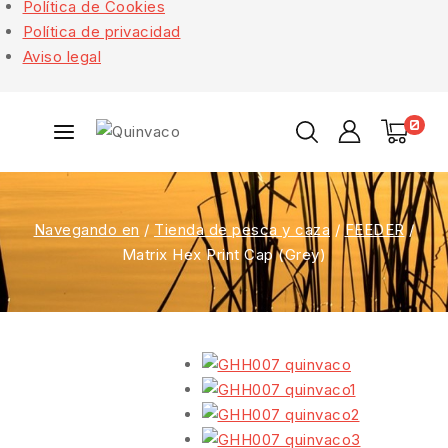
Política de Cookies
Política de privacidad
Aviso legal
0
Navegando en
/
Tienda de pesca y caza
/
FEEDER
/
Matrix Hex Print Cap (Grey)