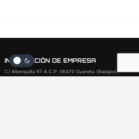
INFORMACIÓN DE EMPRESA
C/ Alberquilla 97-A C.P: 06470 Guareña (Badajoz)
647 15 56 54
quinvaco@outlook.com
SOBRE QUINVACO
Inicio
Sobre Quinvaco
Blog