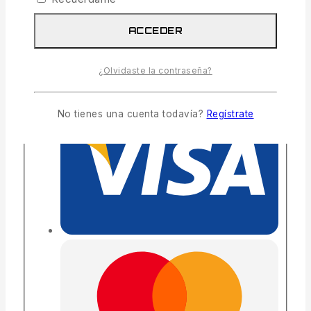
28
personas están viendo esto ahora mismo
Entrega estimada:
Hasta 4 días hábiles
ACCEDER
Envío y devoluciones gratis:
En todos los
pedidos superiores a 300€
¿Olvidaste la contraseña?
No tienes una cuenta todavía?
Regístrate