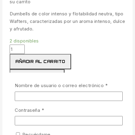
su carrito
Dumbells de color intenso y flotabilidad neutra, tipo
Wafters, caracterizadas por un aroma intenso, dulce
y afrutado.
2 disponibles
Mini
Hookbaits
AÑADIR AL CARRITO
3
mm
COMPRAR AHORA
ES-
Obligatorio
Nombre de usuario o correo electrónico
*
F1
COMPARAR
LISTA
color
amarillo
PREGUNTA
cantidad
Obligatorio
Contraseña
*
COMPARTIR
Recuérdame