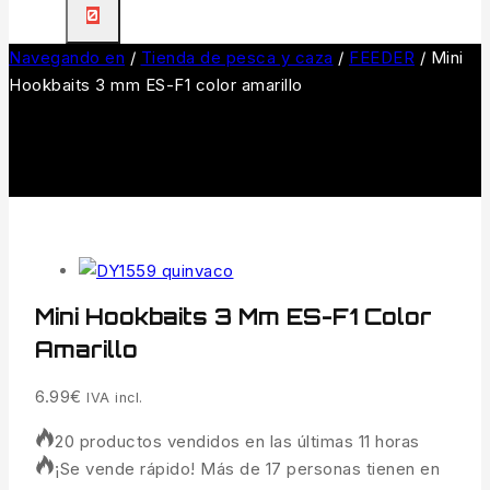
0
Navegando en
/
Tienda de pesca y caza
/
FEEDER
/
Mini
Hookbaits 3 mm ES-F1 color amarillo
Mini Hookbaits 3 Mm ES-F1 Color
Amarillo
6.99
€
IVA incl.
20 productos vendidos en las últimas 11 horas
¡Se vende rápido! Más de 17 personas tienen en