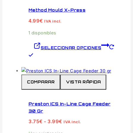
Method Mould X-Press
4.99
€
IVA incl.
1 disponibles
SELECCIONAR OPCIONES
Este
producto
tiene
múltiples
COMPARAR
VISTA RÁPIDA
variantes.
Las
opciones
Preston ICS In-Line Cage Feeder
se
30 Gr
pueden
Rango
3.75
€
-
3.99
€
elegir
IVA incl.
de
en
precios: