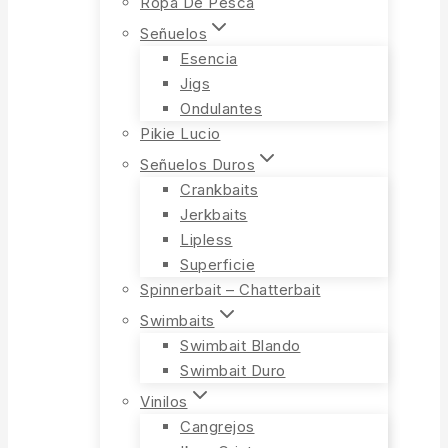
Ropa De Pesca
Señuelos
Esencia
Jigs
Ondulantes
Pikie Lucio
Señuelos Duros
Crankbaits
Jerkbaits
Lipless
Superficie
Spinnerbait – Chatterbait
Swimbaits
Swimbait Blando
Swimbait Duro
Vinilos
Cangrejos