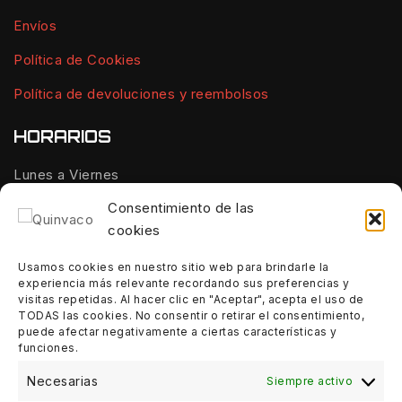
Envíos
Política de Cookies
Política de devoluciones y reembolsos
HORARIOS
Lunes a Viernes
10:00 - 14:00
Consentimiento de las
cookies
Tardes:
18:00 - 21:00
Usamos cookies en nuestro sitio web para brindarle la
experiencia más relevante recordando sus preferencias y
Sábados:
visitas repetidas. Al hacer clic en "Aceptar", acepta el uso de
10:00 - 14:00
TODAS las cookies. No consentir o retirar el consentimiento,
puede afectar negativamente a ciertas características y
funciones.
Domingos:
Cerrado
Necesarias
Siempre activo