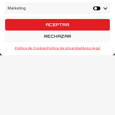
Marketing
Market
ACEPTAR
© 2026 Quinvaco - WordPress Theme by
Avanam
RECHAZAR
Política de Cookies
Política de privacidad
Aviso legal
Hide similarities
Highlight differences
Select the fields to be shown. Others will be hidden. Drag
and drop to rearrange the order.
Image
SKU
Rating