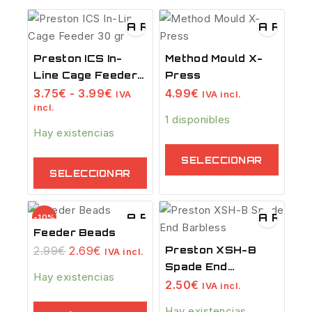
VISTA RÁPIDA
VISTA RÁPI
Preston ICS In-
Method Mould X-
Line Cage Feeder
Press
Rango
30 Gr
3.75
€
-
3.99
€
4.99
€
IVA
IVA incl.
de
incl.
precios:
1 disponibles
desde
Hay existencias
3.75€
Este
hasta
SELECCIONAR
Este
producto
3.99€
SELECCIONAR
OPCIONES
producto
tiene
OPCIONES
tiene
múltiples
Venta
VISTA RÁPIDA
VISTA RÁPI
múltiples
-10%
variantes.
de
Feeder Beads
variantes.
Las
productos
El
El
2.99
€
2.69
€
Preston XSH-B
Las
IVA incl.
opciones
de
precio
precio
Spade End
opciones
se
original
actual
Hay existencias
Barbless
2.50
€
IVA incl.
se
era:
es:
pueden
2.99€.
2.69€.
pueden
elegir
Hay existencias