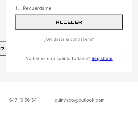
Recuérdame
ACCEDER
¿Olvidaste la contraseña?
Rechazar
AR
RECHAZAR
No tienes una cuenta todavía?
Regístrate
647 15 56 54
quinvaco@outlook.com