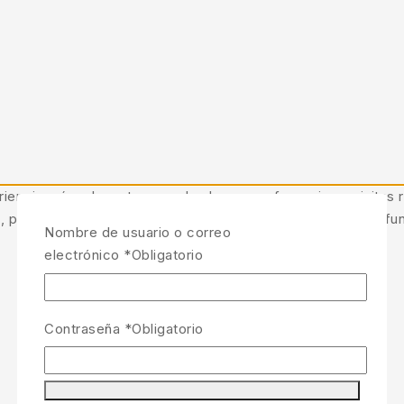
iencia más relevante recordando sus preferencias y visitas r
, puede afectar negativamente a ciertas características y fu
Nombre de usuario o correo
electrónico
*
Obligatorio
Contraseña
*
Obligatorio