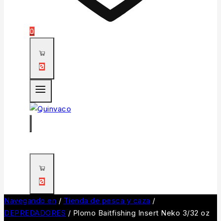
0
0
0
Navegando en
/
Tienda de pesca y caza
/
DEPREDADORES
/
Plomo Baitfishing Insert Neko 3/32 oz