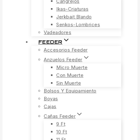
Cangrejos
Ikas-Criaturas
Jerkbait Blando
Senkos-Lombrices
Vadeadores
FEEDER
Accesorios Feeder
Anzuelos Feeder
Micro Muerte
Con Muerte
Sin Muerte
Bolsos Y Equipamiento
Boyas
Cajas
Cañas Feeder
9 Ft
10 Ft
11 Ft