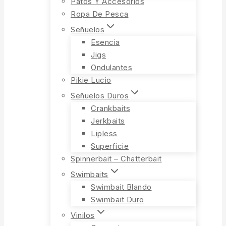
Patos Y Accesorios
Ropa De Pesca
Señuelos
Esencia
Jigs
Ondulantes
Pikie Lucio
Señuelos Duros
Crankbaits
Jerkbaits
Lipless
Superficie
Spinnerbait – Chatterbait
Swimbaits
Swimbait Blando
Swimbait Duro
Vinilos