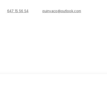
647 15 56 54
quinvaco@outlook.com