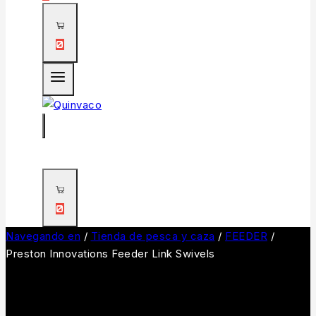
0
0
Navegando en
/
Tienda de pesca y caza
/
FEEDER
/
Preston Innovations Feeder Link Swivels