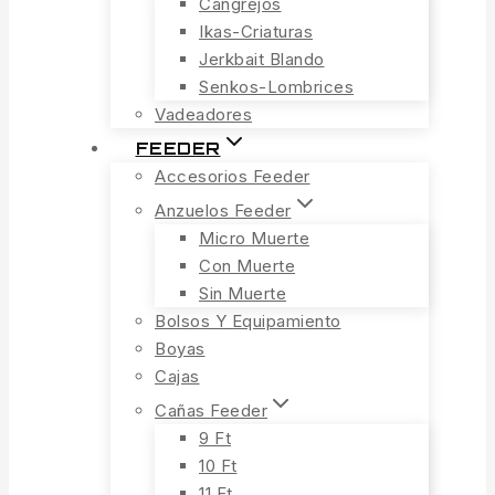
Cangrejos
Ikas-Criaturas
Jerkbait Blando
Senkos-Lombrices
Vadeadores
FEEDER
Accesorios Feeder
Anzuelos Feeder
Micro Muerte
Con Muerte
Sin Muerte
Bolsos Y Equipamiento
Boyas
Cajas
Cañas Feeder
9 Ft
10 Ft
11 Ft