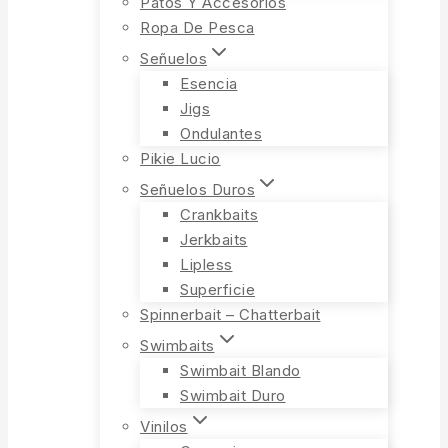
Patos Y Accesorios
Ropa De Pesca
Señuelos
Esencia
Jigs
Ondulantes
Pikie Lucio
Señuelos Duros
Crankbaits
Jerkbaits
Lipless
Superficie
Spinnerbait – Chatterbait
Swimbaits
Swimbait Blando
Swimbait Duro
Vinilos