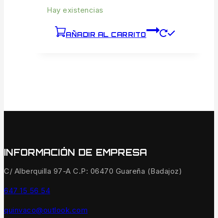
Hay existencias
AÑADIR AL CARRITO
INFORMACIÓN DE EMPRESA
C/ Alberquilla 97-A C.P: 06470 Guareña (Badajoz)
647 15 56 54
quinvaco@outlook.com