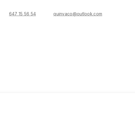
647 15 56 54
quinvaco@outlook.com