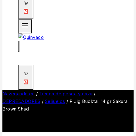
0
0
Navegando en
/
Tienda de pesca y caza
/
DEPREDADORES
/
Señuelos
/
R Jig Bucktail 14 gr Sakura
Brown Shad