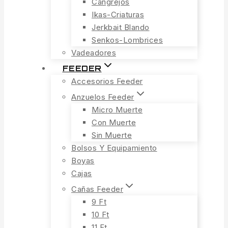
Cangrejos
Ikas-Criaturas
Jerkbait Blando
Senkos-Lombrices
Vadeadores
FEEDER
Accesorios Feeder
Anzuelos Feeder
Micro Muerte
Con Muerte
Sin Muerte
Bolsos Y Equipamiento
Boyas
Cajas
Cañas Feeder
9 Ft
10 Ft
11 Ft