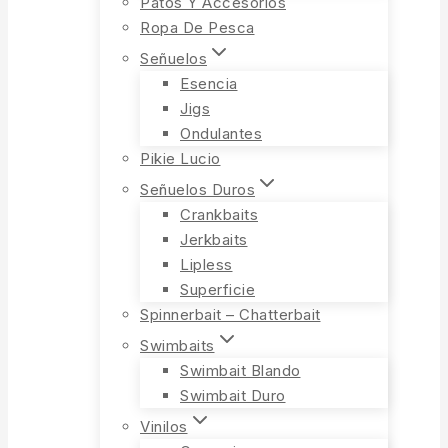
Patos Y Accesorios
Ropa De Pesca
Señuelos
Esencia
Jigs
Ondulantes
Pikie Lucio
Señuelos Duros
Crankbaits
Jerkbaits
Lipless
Superficie
Spinnerbait – Chatterbait
Swimbaits
Swimbait Blando
Swimbait Duro
Vinilos