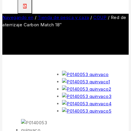
0
Navegando en
/
Tienda de pesca y caza
/
COUP
/
Red de
aterrizaje Carbon Match 18″