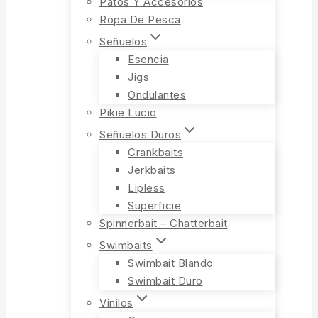
Patos Y Accesorios
Ropa De Pesca
Señuelos
Esencia
Jigs
Ondulantes
Pikie Lucio
Señuelos Duros
Crankbaits
Jerkbaits
Lipless
Superficie
Spinnerbait – Chatterbait
Swimbaits
Swimbait Blando
Swimbait Duro
Vinilos