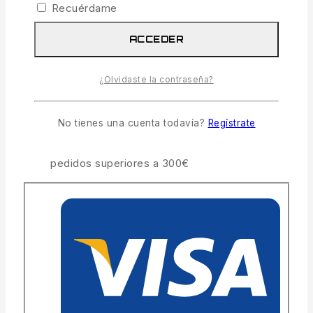
COMPARAR
LISTA
Recuérdame
PREGUNTA
ACCEDER
COMPARTIR
¿Olvidaste la contraseña?
23
personas están viendo esto ahora mismo
No tienes una cuenta todavía?
Regístrate
Entrega estimada:
Hasta 4 días hábiles
Envío y devoluciones gratis:
En todos los
pedidos superiores a 300€