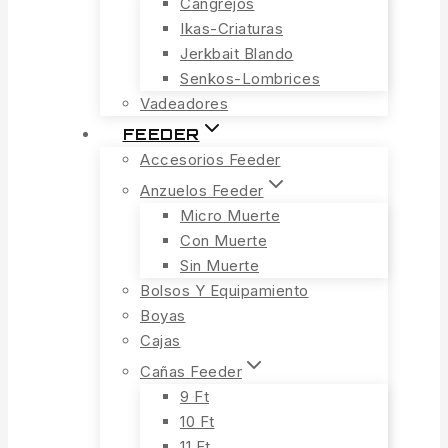
Cangrejos
Ikas-Criaturas
Jerkbait Blando
Senkos-Lombrices
Vadeadores
FEEDER
Accesorios Feeder
Anzuelos Feeder
Micro Muerte
Con Muerte
Sin Muerte
Bolsos Y Equipamiento
Boyas
Cajas
Cañas Feeder
9 Ft
10 Ft
11 Ft