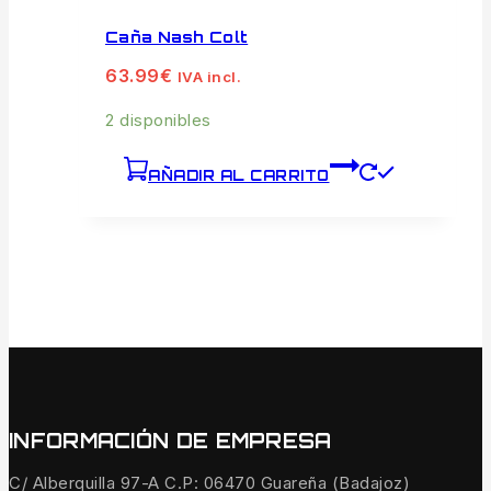
Caña Nash Colt
63.99
€
IVA incl.
2 disponibles
AÑADIR AL CARRITO
INFORMACIÓN DE EMPRESA
C/ Alberquilla 97-A C.P: 06470 Guareña (Badajoz)