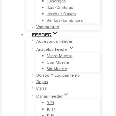
Cangrejos
Ikas-Criaturas
Jerkbait Blando
Senkos-Lombrices
Vadeadores
FEEDER
Accesorios Feeder
Anzuelos Feeder
Micro Muerte
Con Muerte
Sin Muerte
Bolsos Y Equipamiento
Boyas
Cajas
Cañas Feeder
9 Ft
10 Ft
11 Ft