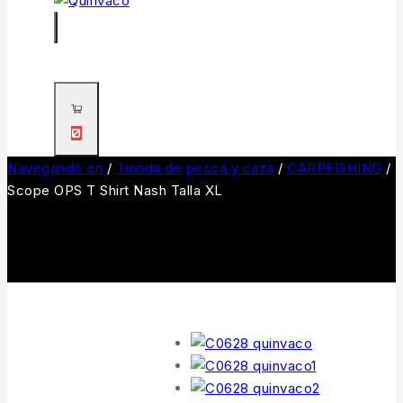
0
Navegando en
/
Tienda de pesca y caza
/
CARPFISHING
/
Scope OPS T Shirt Nash Talla XL