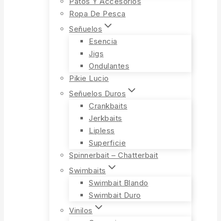
Patos Y Accesorios
Ropa De Pesca
Señuelos
Esencia
Jigs
Ondulantes
Pikie Lucio
Señuelos Duros
Crankbaits
Jerkbaits
Lipless
Superficie
Spinnerbait – Chatterbait
Swimbaits
Swimbait Blando
Swimbait Duro
Vinilos