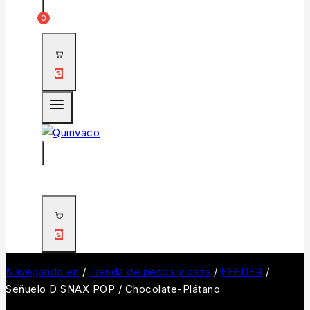
0
0
0
Navegando en
/
Tienda de pesca y caza
/
FEEDER
/
Señuelo D SNAX POP / Chocolate-Plátano