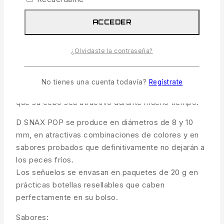
Descripción
Información adicional
ACCEDER
Envíos y Devoluciones
¿Olvidaste la contraseña?
Gracias a su sofisticada estructura, se sujetan bien
a las púas del cebo, pero también es posible
enhebrarlos en el bucle bajo el anzuelo con una
No tienes una cuenta todavía?
Regístrate
aguja más fina. Las esencias utilizadas garantizan
que su cebo sea atractivo durante mucho tiempo.
D SNAX POP se produce en diámetros de 8 y 10
mm, en atractivas combinaciones de colores y en
sabores probados que definitivamente no dejarán a
los peces fríos.
Los señuelos se envasan en paquetes de 20 g en
prácticas botellas resellables que caben
perfectamente en su bolso.
Sabores: