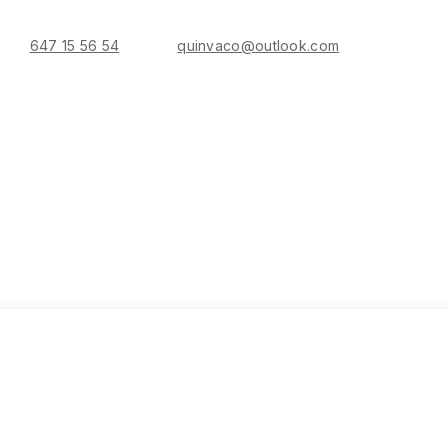
647 15 56 54
quinvaco@outlook.com