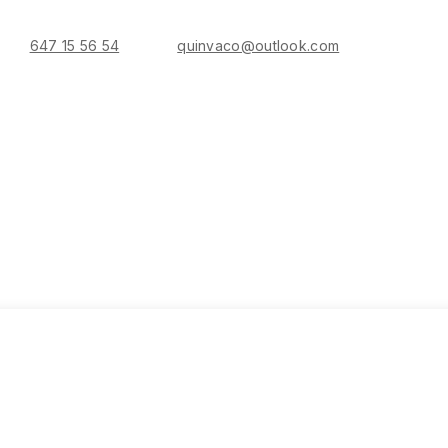
647 15 56 54
quinvaco@outlook.com