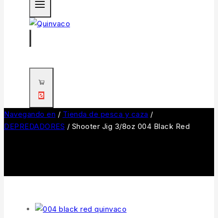
0
Navegando en
/
Tienda de pesca y caza
/
DEPREDADORES
/
Shooter Jig 3/8oz 004 Black Red