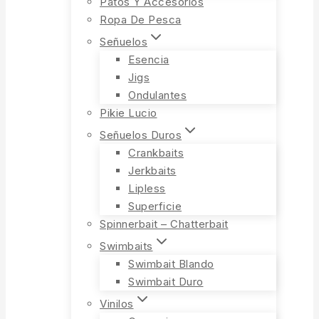
Patos Y Accesorios
Ropa De Pesca
Señuelos
Esencia
Jigs
Ondulantes
Pikie Lucio
Señuelos Duros
Crankbaits
Jerkbaits
Lipless
Superficie
Spinnerbait – Chatterbait
Swimbaits
Swimbait Blando
Swimbait Duro
Vinilos