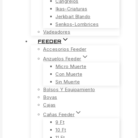
Cangrejos
Ikas-Criaturas
Jerkbait Blando
Senkos-Lombrices
Vadeadores
FEEDER
Accesorios Feeder
Anzuelos Feeder
Micro Muerte
Con Muerte
Sin Muerte
Bolsos Y Equipamiento
Boyas
Cajas
Cañas Feeder
9 Ft
10 Ft
11 Ft