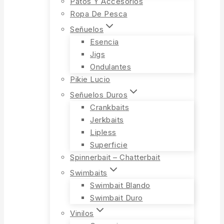
Patos Y Accesorios
Ropa De Pesca
Señuelos
Esencia
Jigs
Ondulantes
Pikie Lucio
Señuelos Duros
Crankbaits
Jerkbaits
Lipless
Superficie
Spinnerbait – Chatterbait
Swimbaits
Swimbait Blando
Swimbait Duro
Vinilos