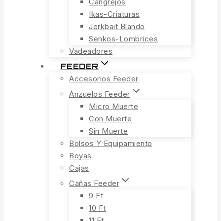
Cangrejos
Ikas-Criaturas
Jerkbait Blando
Senkos-Lombrices
Vadeadores
FEEDER
Accesorios Feeder
Anzuelos Feeder
Micro Muerte
Con Muerte
Sin Muerte
Bolsos Y Equipamiento
Boyas
Cajas
Cañas Feeder
9 Ft
10 Ft
11 Ft