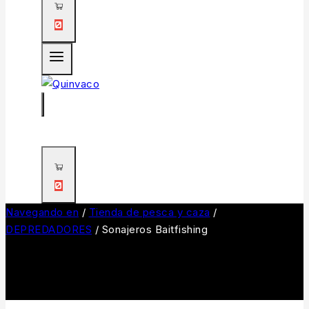
0
0
Navegando en
/
Tienda de pesca y caza
/
DEPREDADORES
/
Sonajeros Baitfishing