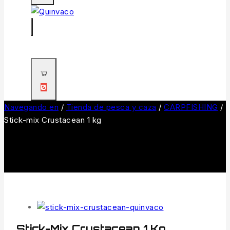
0
Navegando en
/
Tienda de pesca y caza
/
CARPFISHING
/
Stick-mix Crustacean 1 kg
Stick-Mix Crustacean 1 Kg