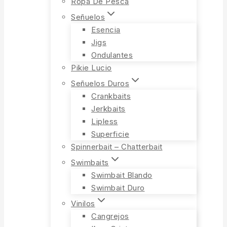
Ropa De Pesca
Señuelos
Esencia
Jigs
Ondulantes
Pikie Lucio
Señuelos Duros
Crankbaits
Jerkbaits
Lipless
Superficie
Spinnerbait – Chatterbait
Swimbaits
Swimbait Blando
Swimbait Duro
Vinilos
Cangrejos