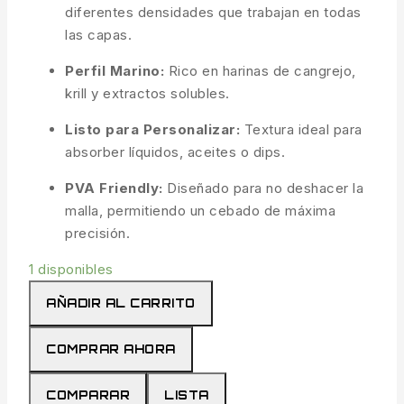
diferentes densidades que trabajan en todas
las capas.
Perfil Marino:
Rico en harinas de cangrejo,
krill y extractos solubles.
Listo para Personalizar:
Textura ideal para
absorber líquidos, aceites o dips.
PVA Friendly:
Diseñado para no deshacer la
malla, permitiendo un cebado de máxima
precisión.
1 disponibles
Stick-
AÑADIR AL CARRITO
mix
Crustacean
COMPRAR AHORA
1
kg
COMPARAR
LISTA
cantidad