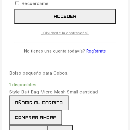
Recuérdame
ACCEDER
Style Bait Bag Micro Mesh Small
¿Olvidaste la contraseña?
16.99
€
IVA incl.
8 productos vendidos en las últimas 15 horas
No tienes una cuenta todavía?
Regístrate
¡Se vende rápido! Más de 18 personas tienen en
su carrito
Bolso pequeño para Cebos.
1 disponibles
Style Bait Bag Micro Mesh Small cantidad
AÑADIR AL CARRITO
COMPRAR AHORA