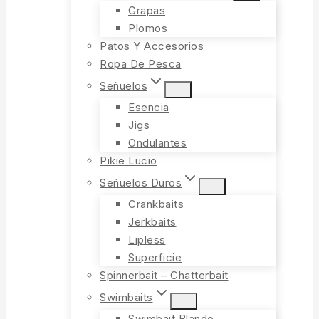
Grapas
Plomos
Patos Y Accesorios
Ropa De Pesca
Señuelos
Esencia
Jigs
Ondulantes
Pikie Lucio
Señuelos Duros
Crankbaits
Jerkbaits
Lipless
Superficie
Spinnerbait – Chatterbait
Swimbaits
Swimbait Blando