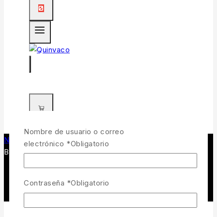
0
0
Nombre de usuario o correo
Navegando en
/
Tienda de pesca y caza
/
FEEDER
/
Style
electrónico
*
Obligatorio
Bait Bag Micro Mesh Small
Contraseña
*
Obligatorio