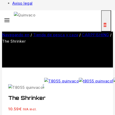
Aviso legal
0
Navegando en
/
Tienda de pesca y caza
/
CARPFISHING
/
The Shrinker
The Shrinker
10.59
€
IVA incl.