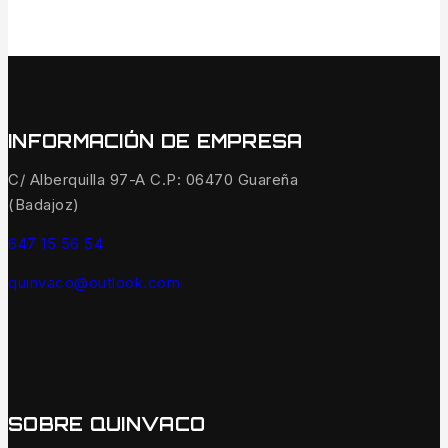
INFORMACIÓN DE EMPRESA
C/ Alberquilla 97-A C.P: 06470 Guareña
(Badajoz)
647 15 56 54
quinvaco@outlook.com
SOBRE QUINVACO