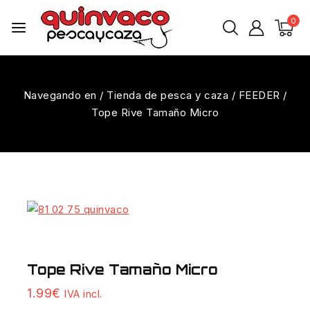
0
Navegando en
/
Tienda de pesca y caza
/
FEEDER
/
Tope Rive Tamaño Micro
Tope Rive Tamaño Micro
17 productos vendidos en las últimas 16 horas
1.99
€
IVA incl.