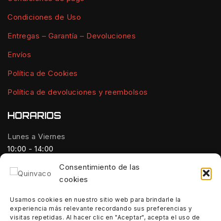
Condiciones de Uso
Entregas – Garantía – Devoluciones
Envíos
Política de Cookies
Política de devoluciones y reembolsos
HORARIOS
Lunes a Viernes
10:00 - 14:00
Consentimiento de las
Tardes:
cookies
18:00 - 21:00
Usamos cookies en nuestro sitio web para brindarle la
Sábados:
experiencia más relevante recordando sus preferencias y
10:00 - 14:00
visitas repetidas. Al hacer clic en "Aceptar", acepta el uso de