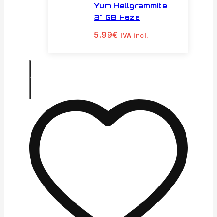
Yum Hellgrammite
3" GB Haze
5.99
€
IVA incl.