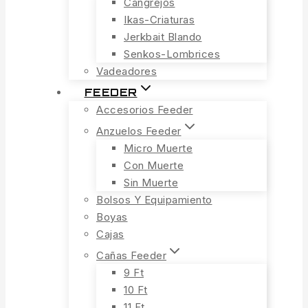
Cangrejos
Ikas-Criaturas
Jerkbait Blando
Senkos-Lombrices
Vadeadores
FEEDER
Accesorios Feeder
Anzuelos Feeder
Micro Muerte
Con Muerte
Sin Muerte
Bolsos Y Equipamiento
Boyas
Cajas
Cañas Feeder
9 Ft
10 Ft
11 Ft