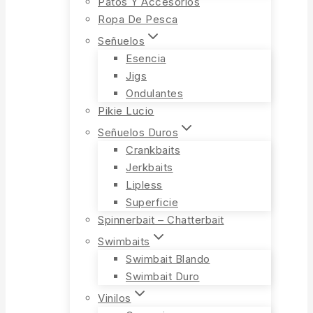
Patos Y Accesorios
Ropa De Pesca
Señuelos
Esencia
Jigs
Ondulantes
Pikie Lucio
Señuelos Duros
Crankbaits
Jerkbaits
Lipless
Superficie
Spinnerbait – Chatterbait
Swimbaits
Swimbait Blando
Swimbait Duro
Vinilos