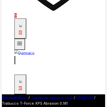
0
0
0
Navegando en
/
Tienda de pesca y caza
/
OFERTAS
/
Trabucco T-Force XPS Abrasion 0.181