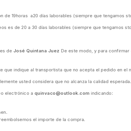
son de 19horas a20 días laborables (siempre que tengamos st
eos es de 20 a 30 días laborables (siempre que tengamos st
ades de
José Quintana Juez
De este modo, y para confirmar q
te que indique al transportista que no acepta el pedido en 
plemente usted considera que no alcanza la calidad esperada
eo electrónico a
quinvaco@outlook.com
indicando:
nen.
e reembolsemos el importe de la compra.