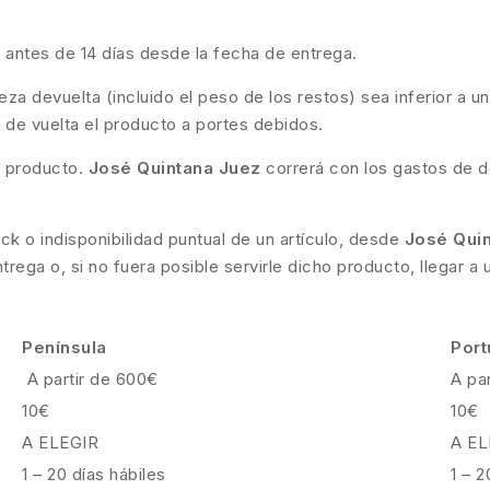
l antes de 14 días desde la fecha de entrega.
a devuelta (incluido el peso de los restos) sea inferior a un
ará de vuelta el producto a portes debidos.
l producto.
José Quintana Juez
correrá con los gastos de d
ck o indisponibilidad puntual de un artículo, desde
José Qui
ega o, si no fuera posible servirle dicho producto, llegar a
Península
Port
A partir de 600€
A pa
10€
10€
A ELEGIR
A EL
1 – 20 días hábiles
1 – 2