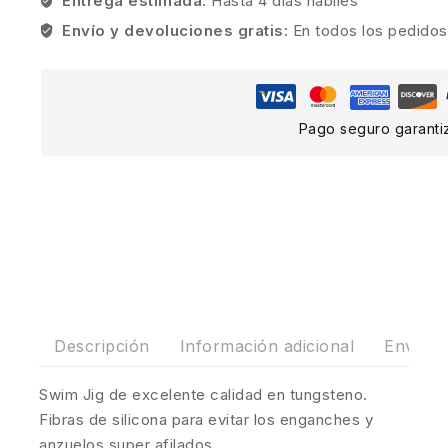
Entrega estimada:
Hasta 4 días hábiles
Envío y devoluciones gratis:
En todos los pedidos
Pago seguro garanti
Descripción
Información adicional
Envíos 
Swim Jig de excelente calidad en tungsteno.
Fibras de silicona para evitar los enganches y
anzuelos super afilados.