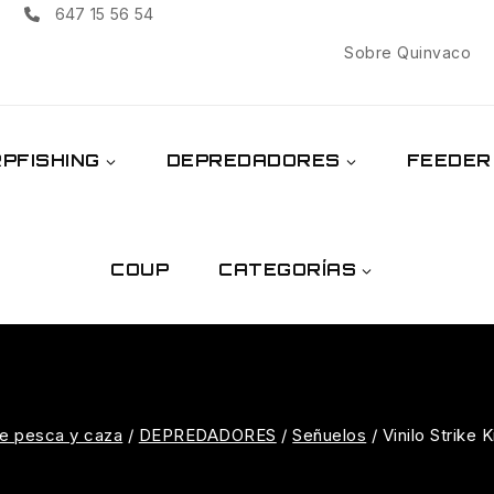
647 15 56 54
Sobre Quinvaco
PFISHING
DEPREDADORES
FEEDER
COUP
CATEGORÍAS
e pesca y caza
/
DEPREDADORES
/
Señuelos
/
Vinilo Strike