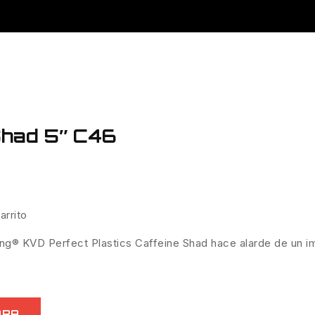
 Shad 5″ C46
arrito
e King® KVD Perfect Plastics Caffeine Shad hace alarde de un
ORA