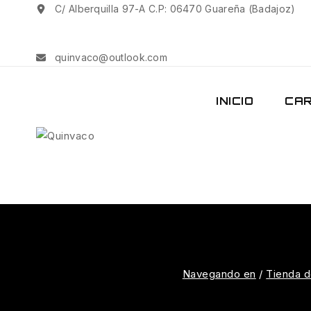
C/ Alberquilla 97-A C.P: 06470 Guareña (Badajoz)
quinvaco@outlook.com
INICIO
CAR
Navegando en
/
Tienda d