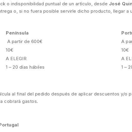
ck o indisponibilidad puntual de un artículo, desde
José Qui
ega o, si no fuera posible servirle dicho producto, llegar a
Península
Port
A partir de 600€
A pa
10€
10€
A ELEGIR
A EL
1 – 20 días hábiles
1 – 2
calcula al final del pedido después de aplicar descuentos y/o p
ma cobrará gastos.
Portugal