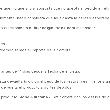
te que indique al transportista que no acepta el pedido en 
plemente usted considera que no alcanza la calidad esperada
eo electrónico a
quinvaco@outlook.com
indicando:
nen.
e reembolsemos el importe de la compra.
l antes de 14 días desde la fecha de entrega.
a devuelta (incluido el peso de los restos) sea inferior a un
ará de vuelta el producto a portes debidos.
l producto.
José Quintana Juez
correrá con los gastos de d