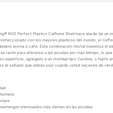
e King® KVD Perfect Plastics Caffeine Shad hace alarde de un
Confeccionado con los mejores plásticos del mundo, el Caff
adero aroma a café. Esta combinación mortal maximiza el atr
sa razón para aferrarse a las picadas por más tiempo, lo qu
 superficie, agregarlo a un montaje tipo Carolina, o fijarlo 
es el señuelo que debes usar cuando usted necesite de verd
idad
r humano
 toque
 mantengan interesados más tiempo en las picadas