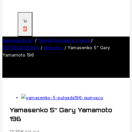
0
Navegando en
/
Tienda de pesca y caza
/
DEPREDADORES
/
Señuelos
/
Yamasenko 5″ Gary
Yamamoto 196
Yamasenko 5″ Gary Yamamoto
196
13.50
€
IVA incl.