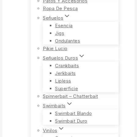
Patos Y Accesorios
Ropa De Pesca
Señuelos
Esencia
Jigs
Ondulantes
Pikie Lucio
Señuelos Duros
Crankbaits
Jerkbaits
Lipless
Superficie
Spinnerbait – Chatterbait
Swimbaits
Swimbait Blando
Swimbait Duro
Vinilos