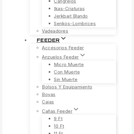
Cangrejos
Ikas-Criaturas
Jerkbait Blando
Senkos-Lombrices
Vadeadores
FEEDER
Accesorios Feeder
Anzuelos Feeder
Micro Muerte
Con Muerte
Sin Muerte
Bolsos Y Equipamiento
Boyas
Cajas
Cañas Feeder
9 Ft
10 Ft
11 Ft