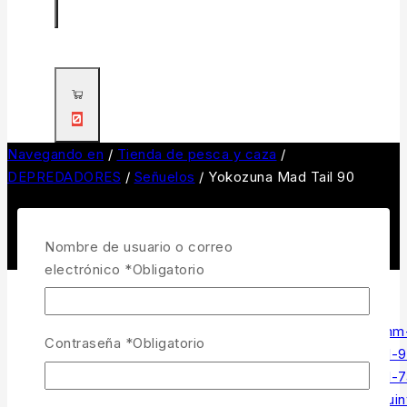
0
Navegando en
/
Tienda de pesca y caza
/
DEPREDADORES
/
Señuelos
/
Yokozuna Mad Tail 90
Nombre de usuario o correo
electrónico
*
Obligatorio
Contraseña
*
Obligatorio