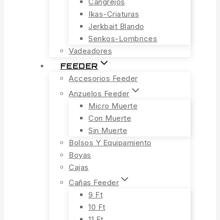
Cangrejos
Ikas-Criaturas
Jerkbait Blando
Senkos-Lombrices
Vadeadores
FEEDER
Accesorios Feeder
Anzuelos Feeder
Micro Muerte
Con Muerte
Sin Muerte
Bolsos Y Equipamiento
Boyas
Cajas
Cañas Feeder
9 Ft
10 Ft
11 Ft