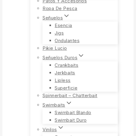
Patos Y Accesorios
Ropa De Pesca
Señuelos
Esencia
Jigs
Ondulantes
Pikie Lucio
Señuelos Duros
Crankbaits
Jerkbaits
Lipless
Superficie
Spinnerbait – Chatterbait
Swimbaits
Swimbait Blando
Swimbait Duro
Vinilos