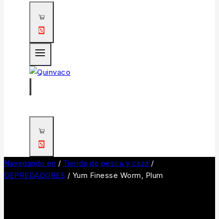
0
0
Navegando en
/
Tienda de pesca y caza
/
DEPREDADORES
/
Yum Finesse Worm, Plum