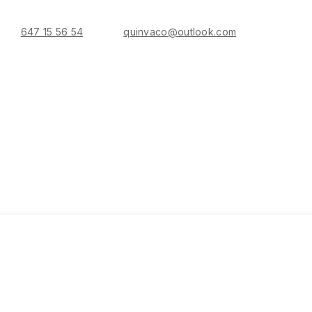
647 15 56 54
quinvaco@outlook.com