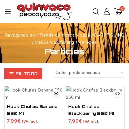
0
Navegando en
/
Tienda de pesca y caza
/
CARPFISHING
/
Cebos Carpfishing
/
Particles
Particles
FILTRAR
Hook Chufas Banana
Hook Chufas
250 Ml
Blackberry 250 Ml
7.99
€
7.99
€
IVA incl.
IVA incl.