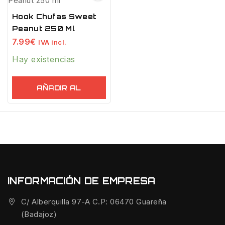
Hook Chufas Sweet
Peanut 250 Ml
7.99
€
IVA incl.
Hay existencias
AÑADIR AL
CARRITO
INFORMACIÓN DE EMPRESA
C/ Alberquilla 97-A C.P: 06470 Guareña
(Badajoz)