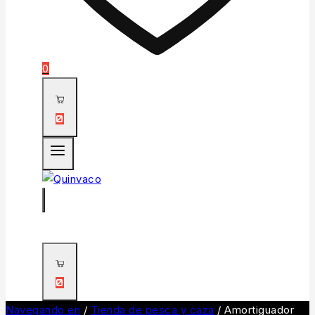
0
0
0
Navegando en
/
Tienda de pesca y caza
/
Amortiguador