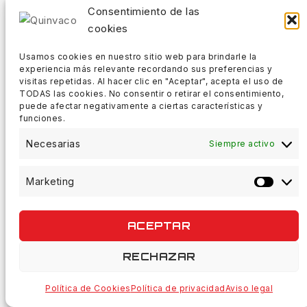
Consentimiento de las
Cangrejos
cookies
Ikas-Criaturas
Jerkbait Blando
Usamos cookies en nuestro sitio web para brindarle la
experiencia más relevante recordando sus preferencias y
Senkos-Lombrices
visitas repetidas. Al hacer clic en "Aceptar", acepta el uso de
Vadeadores
TODAS las cookies. No consentir o retirar el consentimiento,
puede afectar negativamente a ciertas características y
FEEDER
funciones.
Necesarias
Accesorios Feeder
Siempre activo
Anzuelos Feeder
Marketing
Micro Muerte
Con Muerte
ACEPTAR
Sin Muerte
Bolsos Y Equipamiento
RECHAZAR
Boyas
Cajas
Política de Cookies
Política de privacidad
Aviso legal