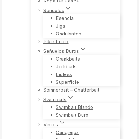
Ropa De Pesca
Señuelos
Esencia
Jigs
Ondulantes
Pikie Lucio
Señuelos Duros
Crankbaits
Jerkbaits
Lipless
Superficie
Spinnerbait – Chatterbait
Swimbaits
Swimbait Blando
Swimbait Duro
Vinilos
Cangrejos