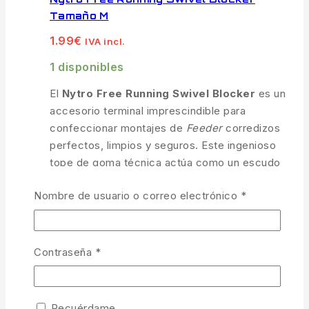
Tamaño M
1.99
€
IVA incl.
1 disponibles
El
Nytro Free Running Swivel Blocker
es un
accesorio terminal imprescindible para
confeccionar montajes de
Feeder
corredizos
perfectos, limpios y seguros. Este ingenioso
tope de goma técnica actúa como un escudo
amortiguador, absorbiendo los impactos
Nombre de usuario o correo electrónico
*
continuos del esmerillón del cebador contra el
nudo de unión del bajo de línea durante los
lances más potentes. Diseñado bajo estrictos
estándares de competición, garantiza un
Contraseña
*
deslizamiento fluido de la línea y una
presentación anti-enredos impecable.
Recuérdame