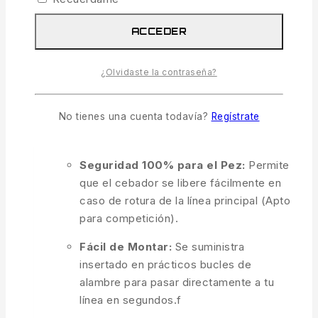
Protección Avanzada del Nudo:
Absorbe los impactos del cebador,
ACCEDER
evitando roturas fatales por estrés
mecánico.
¿Olvidaste la contraseña?
Diseño Hidrodinámico y Cónico:
Su
perfil estilizado reduce la resistencia al
No tienes una cuenta todavía?
Regístrate
agua y previene molestos enredos con el
bajo.
Seguridad 100% para el Pez:
Permite
que el cebador se libere fácilmente en
caso de rotura de la línea principal (Apto
para competición).
Fácil de Montar:
Se suministra
insertado en prácticos bucles de
alambre para pasar directamente a tu
línea en segundos.f