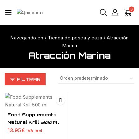
0
Navegando en
/
Tienda de pesca y caza
/
Atracción
Marina
Atracción Marina
FILTRAR
Food Supplements
Natural Krill 500 Ml
13.95
€
IVA incl.