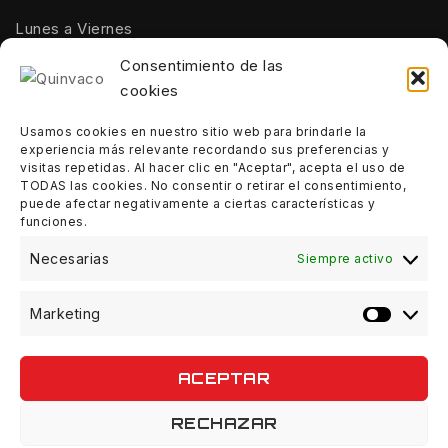
Lunes a Viernes
10:00 - 14:00
Consentimiento de las
cookies
Tardes:
18:00 - 21:00
Usamos cookies en nuestro sitio web para brindarle la
experiencia más relevante recordando sus preferencias y
Sábados:
visitas repetidas. Al hacer clic en "Aceptar", acepta el uso de
10:00 - 14:00
TODAS las cookies. No consentir o retirar el consentimiento,
puede afectar negativamente a ciertas características y
funciones.
Domingos:
Cerrado
Necesarias
Siempre activo
Marketing
ACEPTAR
© 2026 Quinvaco - WordPress Theme by
Avanam
RECHAZAR