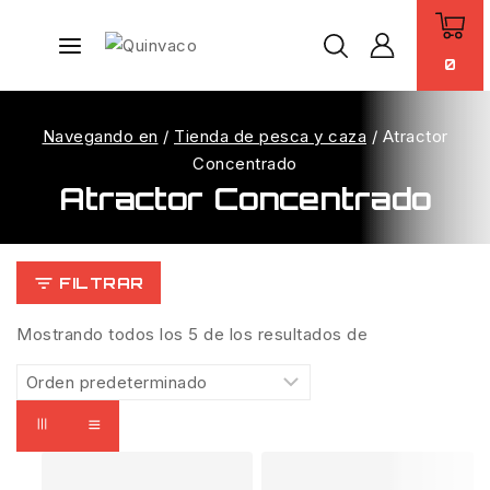
0
Navegando en
/
Tienda de pesca y caza
/
Atractor
Concentrado
Atractor Concentrado
FILTRAR
Mostrando todos los
5
de los resultados de