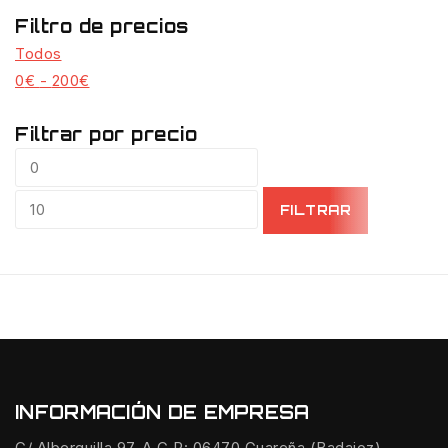
Filtro de precios
Todos
0
€
-
200
€
Filtrar por precio
FILTRAR
INFORMACIÓN DE EMPRESA
C/ Alberquilla 97-A C.P: 06470 Guareña (Badajoz)