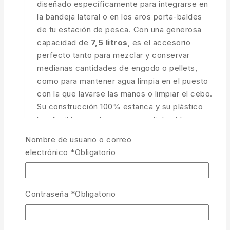
diseñado específicamente para integrarse en
la bandeja lateral o en los aros porta-baldes
de tu estación de pesca. Con una generosa
capacidad de
7,5 litros
, es el accesorio
perfecto tanto para mezclar y conservar
medianas cantidades de engodo o pellets,
como para mantener agua limpia en el puesto
con la que lavarse las manos o limpiar el cebo.
Su construcción 100% estanca y su plástico
liso facilitan una limpieza inmediata al terminar
la jornada.
Nombre de usuario o correo
electrónico
*
Obligatorio
Capacidad de 7,5 Litros:
El tamaño
intermedio ideal para sesiones de un día
o jornadas de competición.
Contraseña
*
Obligatorio
Plástico Estanco y Rígido:
Retiene la
humedad del engodo y permite contener
agua sin deformarse.