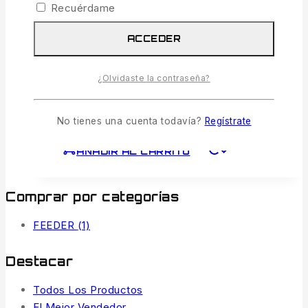
Recuérdame
Paredes Internas Lisas:
Evitan que el
engodo se quede pegado en las
ACCEDER
esquinas, facilitando el mezclado.
¿Olvidaste la contraseña?
Ajuste Preston Oficial:
Diseñado para
encajar a la perfección en los aros porta-
cuencos redondos de la marca.
No tienes una cuenta todavía?
Regístrate
AÑADIR AL CARRITO
Comprar por categorías
FEEDER
(1)
Destacar
Todos Los Productos
El Mejor Vendedor