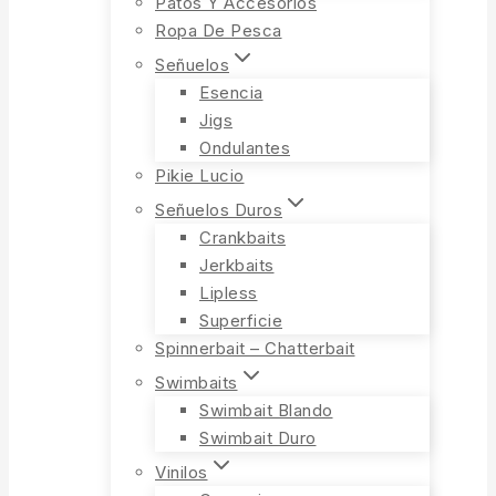
Patos Y Accesorios
Ropa De Pesca
Señuelos
Esencia
Jigs
Ondulantes
Pikie Lucio
Señuelos Duros
Crankbaits
Jerkbaits
Lipless
Superficie
Spinnerbait – Chatterbait
Swimbaits
Swimbait Blando
Swimbait Duro
Vinilos