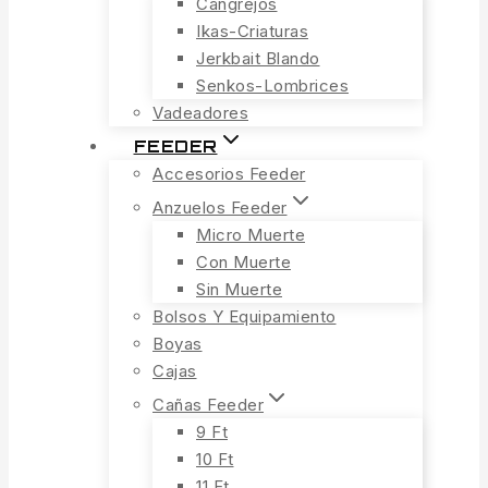
Cangrejos
Ikas-Criaturas
Jerkbait Blando
Senkos-Lombrices
Vadeadores
FEEDER
Accesorios Feeder
Anzuelos Feeder
Micro Muerte
Con Muerte
Sin Muerte
Bolsos Y Equipamiento
Boyas
Cajas
Cañas Feeder
9 Ft
10 Ft
11 Ft