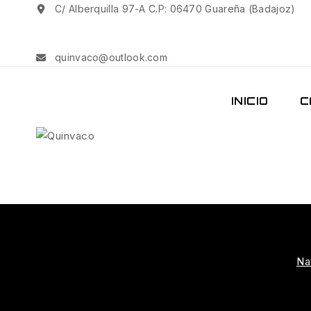
C/ Alberquilla 97-A C.P: 06470 Guareña (Badajoz)
quinvaco@outlook.com
INICIO
C
Na