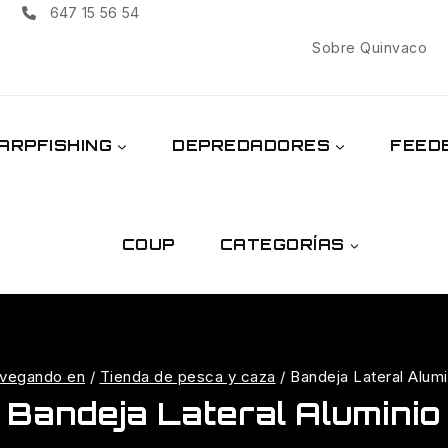
647 15 56 54
Sobre Quinvaco
ARPFISHING
DEPREDADORES
FEED
COUP
CATEGORÍAS
vegando en
/
Tienda de pesca y caza
/
Bandeja Lateral Alumi
Bandeja Lateral Aluminio