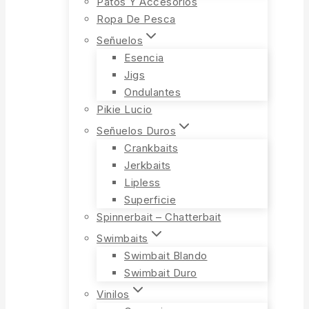
Patos Y Accesorios
Ropa De Pesca
Señuelos
Esencia
Jigs
Ondulantes
Pikie Lucio
Señuelos Duros
Crankbaits
Jerkbaits
Lipless
Superficie
Spinnerbait – Chatterbait
Swimbaits
Swimbait Blando
Swimbait Duro
Vinilos