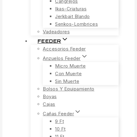
Cangrejos
Ikas-Criaturas
Jerkbait Blando
Senkos-Lombrices
Vadeadores
FEEDER
Accesorios Feeder
Anzuelos Feeder
Micro Muerte
Con Muerte
Sin Muerte
Bolsos Y Equipamiento
Boyas
Cajas
Cañas Feeder
9 Ft
10 Ft
11 Ft