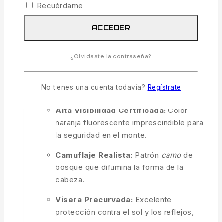
de ramas y hojas, te garantiza ser visto al
Recuérdame
instante por otros cazadores en batidas y
monterías, cumpliendo con las normativas de
ACCEDER
seguridad, mientras rompe tu silueta ante las
piezas de caza. Fabricada con materiales
¿Olvidaste la contraseña?
ligeros y transpirables, ofrece un confort
excelente durante las largas jornadas de
No tienes una cuenta todavía?
Regístrate
espera o rececho.
Alta Visibilidad Certificada:
Color
naranja fluorescente imprescindible para
la seguridad en el monte.
Camuflaje Realista:
Patrón
camo
de
bosque que difumina la forma de la
cabeza.
Visera Precurvada:
Excelente
protección contra el sol y los reflejos,