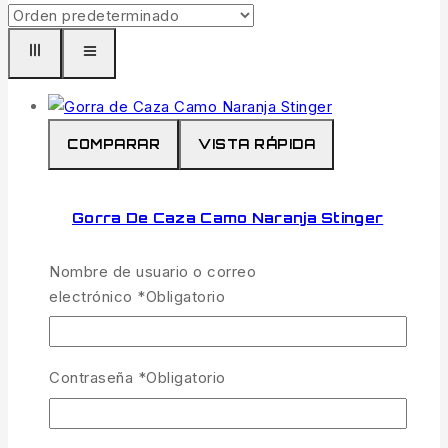
COMPARAR
VISTA RÁPIDA
Gorra De Caza Camo Naranja Stinger
11.99
€
IVA incl.
Nombre de usuario o correo
1 disponibles
electrónico
*
Obligatorio
La
Gorra de Caza Camo Naranja Stinger
combina a la perfección la máxima seguridad
Contraseña
*
Obligatorio
en el monte con un diseño técnico y funcional.
Diseñada en un llamativo color
naranja de
alta visibilidad
con un patrón de camuflaje