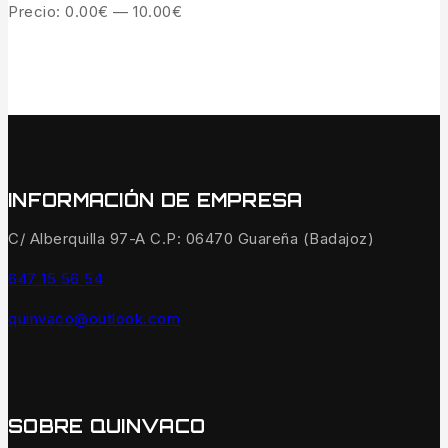
Precio:
0.00€
—
10.00€
INFORMACIÓN DE EMPRESA
C/ Alberquilla 97-A C.P: 06470 Guareña (Badajoz)
647 15 56 54
quinvaco@outlook.com
SOBRE QUINVACO