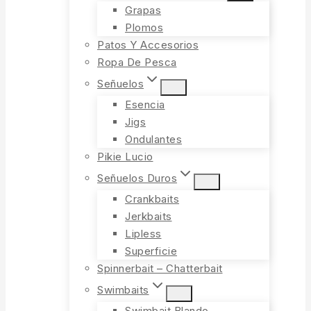
Grapas
Plomos
Patos Y Accesorios
Ropa De Pesca
Señuelos
Esencia
Jigs
Ondulantes
Pikie Lucio
Señuelos Duros
Crankbaits
Jerkbaits
Lipless
Superficie
Spinnerbait – Chatterbait
Swimbaits
Swimbait Blando