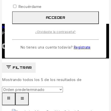
Recuérdame
0
ACCEDER
Navegando en
/
Tienda de pesca y caza
/
Cebos Ultra
¿Olvidaste la contraseña?
Pequeños
Cebos Ultra Pequeños
No tienes una cuenta todavía?
Regístrate
FILTRAR
Mostrando todos los
5
de los resultados de