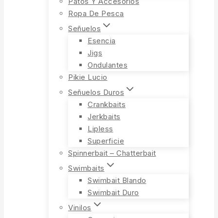
Patos Y Accesorios
Ropa De Pesca
Señuelos
Esencia
Jigs
Ondulantes
Pikie Lucio
Señuelos Duros
Crankbaits
Jerkbaits
Lipless
Superficie
Spinnerbait – Chatterbait
Swimbaits
Swimbait Blando
Swimbait Duro
Vinilos