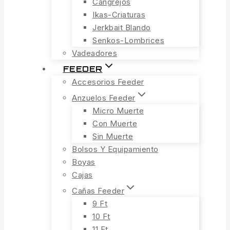
Cangrejos
Ikas-Criaturas
Jerkbait Blando
Senkos-Lombrices
Vadeadores
FEEDER
Accesorios Feeder
Anzuelos Feeder
Micro Muerte
Con Muerte
Sin Muerte
Bolsos Y Equipamiento
Boyas
Cajas
Cañas Feeder
9 Ft
10 Ft
11 Ft