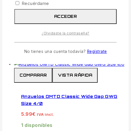
Alambre reforzado lateralmente para
Recuérdame
soportar grandes esfuerzos sin abrirse.
ACCEDER
Punta Cónica de Aguja:
Afilado químico
premium para una penetración limpia en
¿Olvidaste la contraseña?
bocas duras.
AÑADIR AL CARRITO
No tienes una cuenta todavía?
Regístrate
COMPARAR
VISTA RÁPIDA
Anzuelos OMTD Classic Wide Gap GWG
Size 4/0
5.99
€
IVA incl.
1 disponibles