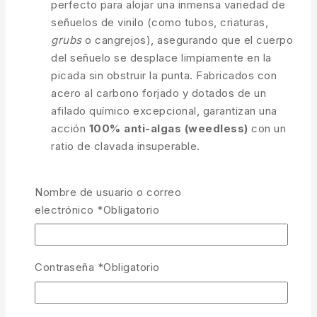
perfecto para alojar una inmensa variedad de
señuelos de vinilo (como tubos, criaturas,
grubs
o cangrejos), asegurando que el cuerpo
del señuelo se desplace limpiamente en la
picada sin obstruir la punta. Fabricados con
acero al carbono forjado y dotados de un
afilado químico excepcional, garantizan una
acción
100% anti-algas (weedless)
con un
ratio de clavada insuperable.
Curvatura Classic Wide Gap:
Abertura
redonda y amplia, idónea para una
Nombre de usuario o correo
infinidad de formas de vinilo.
electrónico
*
Obligatorio
Acción Anti-Algas Total:
Permite
pescar sin enganches en el interior de
Contraseña
*
Obligatorio
coberturas de vegetación o madera.
Acero Forjado de Alta Resistencia: