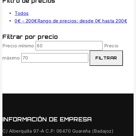
Filtro de precios
Todos
0
€
-
200
€
Rango de precios: desde 0€ hasta 200€
Filtrar por precio
Precio mínimo
Precio
máximo
FILTRAR
INFORMACIÓN DE EMPRESA
C/ Alberquilla 97-A C.P: 06470 Guareña (Badajoz)