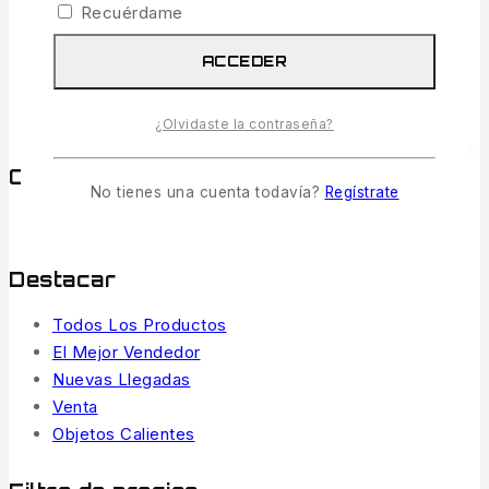
Recuérdame
lavavajillas y maletín de poliéster
repelente al agua y al barro.g
ACCEDER
AÑADIR AL CARRITO
¿Olvidaste la contraseña?
Comprar por categorías
No tienes una cuenta todavía?
Regístrate
CARPFISHING
(1)
Destacar
Todos Los Productos
El Mejor Vendedor
Nuevas Llegadas
Venta
Objetos Calientes