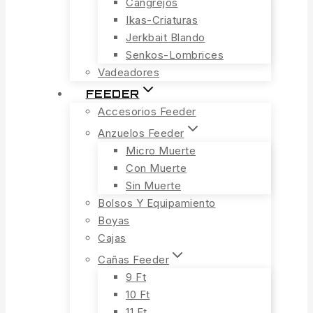
Cangrejos
Ikas-Criaturas
Jerkbait Blando
Senkos-Lombrices
Vadeadores
FEEDER
Accesorios Feeder
Anzuelos Feeder
Micro Muerte
Con Muerte
Sin Muerte
Bolsos Y Equipamiento
Boyas
Cajas
Cañas Feeder
9 Ft
10 Ft
11 Ft