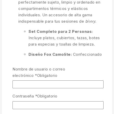
perfectamente sujeto, limpio y ordenado en
compartimentos térmicos y elásticos
individuales. Un accesorio de alta gama
indispensable para tus sesiones de
bivvy
.
Set Completo para 2 Personas:
Incluye platos, cubiertos, tazas, botes
para especias y toallas de limpieza.
Diseño Fox Camolite:
Confeccionado
con el resistente patrón de camuflaje
Fox y cremalleras dobles reforzadas de
Nombre de usuario o correo
10mm.
electrónico
*
Obligatorio
Organización de Alta Resistencia:
Compartimentos moldeados con gomas
Contraseña
*
Obligatorio
elásticas para que nada se mueva ni
golpee en el transporte.
Fácil de Limpiar:
Materiales aptos para