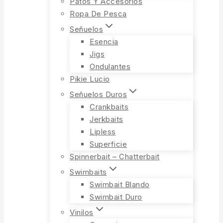
Patos Y Accesorios
Ropa De Pesca
Señuelos
Esencia
Jigs
Ondulantes
Pikie Lucio
Señuelos Duros
Crankbaits
Jerkbaits
Lipless
Superficie
Spinnerbait – Chatterbait
Swimbaits
Swimbait Blando
Swimbait Duro
Vinilos