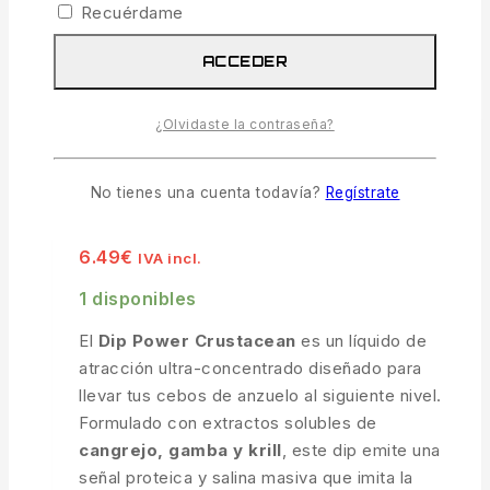
Recuérdame
AÑADIR AL CARRITO
ACCEDER
¿Olvidaste la contraseña?
COMPARAR
VISTA RÁPIDA
No tienes una cuenta todavía?
Regístrate
Dip Power Crustacean 100 Ml
6.49
€
IVA incl.
1 disponibles
El
Dip Power Crustacean
es un líquido de
atracción ultra-concentrado diseñado para
llevar tus cebos de anzuelo al siguiente nivel.
Formulado con extractos solubles de
cangrejo, gamba y krill
, este dip emite una
señal proteica y salina masiva que imita la