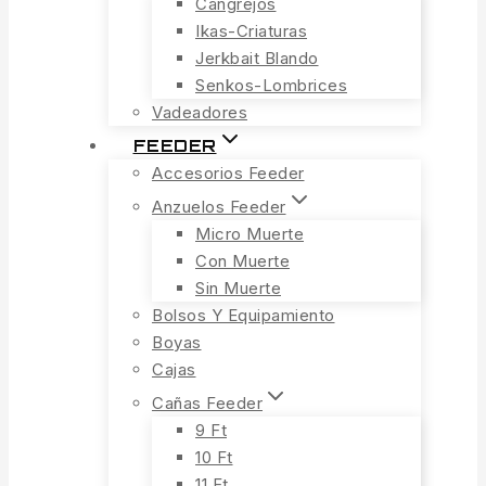
Cangrejos
Ikas-Criaturas
Jerkbait Blando
Senkos-Lombrices
Vadeadores
FEEDER
Accesorios Feeder
Anzuelos Feeder
Micro Muerte
Con Muerte
Sin Muerte
Bolsos Y Equipamiento
Boyas
Cajas
Cañas Feeder
9 Ft
10 Ft
11 Ft