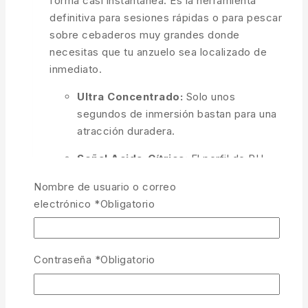
forma casi instantánea. Es la herramienta
definitiva para sesiones rápidas o para pescar
sobre cebaderos muy grandes donde
necesitas que tu anzuelo sea localizado de
inmediato.
Ultra Concentrado:
Solo unos
segundos de inmersión bastan para una
atracción duradera.
Señal Acida-Cítrica:
El perfil de PH
más efectivo para despertar la
Nombre de usuario o correo
curiosidad del pez.
electrónico
*
Obligatorio
PVA Friendly:
Seguro para usar con
mallas y bolsas de precisión.
Contraseña
*
Obligatorio
Efecto Inmediato:
Diseñado para liberar
atractores desde el primer segundo en el
agua.