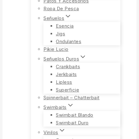
Patos Y Accesorios
Ropa De Pesca
Señuelos
Esencia
Jigs
Ondulantes
Pikie Lucio
Señuelos Duros
Crankbaits
Jerkbaits
Lipless
Superficie
Spinnerbait – Chatterbait
Swimbaits
Swimbait Blando
Swimbait Duro
Vinilos