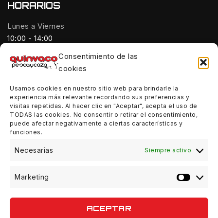
HORARIOS
Lunes a Viernes
10:00 - 14:00
Consentimiento de las
Tardes:
cookies
18:00 - 21:00
Usamos cookies en nuestro sitio web para brindarle la
Sábados:
experiencia más relevante recordando sus preferencias y
10:00 - 14:00
visitas repetidas. Al hacer clic en "Aceptar", acepta el uso de
TODAS las cookies. No consentir o retirar el consentimiento,
Domingos:
puede afectar negativamente a ciertas características y
funciones.
Cerrado
Necesarias
Siempre activo
Marketing
© 2026 Quinvaco - WordPress Theme by
Avanam
ACEPTAR