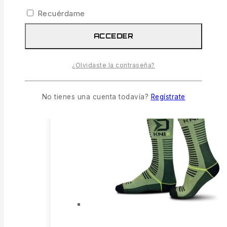
Señuelo D SNAX WAFT /
Recuérdame
Scopex-Vainilla
4.59
€
ACCEDER
IVA incl.
1 disponibles
¿Olvidaste la contraseña?
No tienes una cuenta todavía?
Regístrate