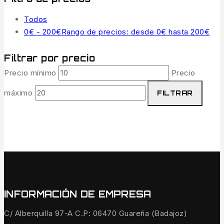
Todos
0
€
-
200
€
Rango de precios: desde 0€ hasta 200€
Filtrar por precio
Precio mínimo
Precio
máximo
FILTRAR
INFORMACIÓN DE EMPRESA
C/ Alberquilla 97-A C.P: 06470 Guareña (Badajoz)