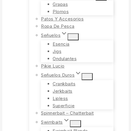
Grapas
Plomos
Patos Y Accesorios
Ropa De Pesca
Señuelos
Esencia
Jigs
Ondulantes
Pikie Lucio
Señuelos Duros
Crankbaits
Jerkbaits
Lipless
Superficie
Spinnerbait – Chatterbait
Swimbaits
Swimbait Blando