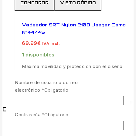
COMPARAR
VISTA RÁPIDA
Vadeador SRT Nylon 210D Jaeger Camo
Nº44/45
69.99
€
IVA incl.
1 disponibles
Máxima movilidad y protección con el diseño
Jaeger Camo.
Nombre de usuario o correo
AÑADIR AL CARRITO
electrónico
*
Obligatorio
Comprar por categorías
Contraseña
*
Obligatorio
CARPFISHING
(2)
DEPREDADORES
(2)