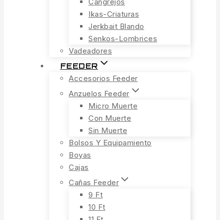
Cangrejos
Ikas-Criaturas
Jerkbait Blando
Senkos-Lombrices
Vadeadores
FEEDER
Accesorios Feeder
Anzuelos Feeder
Micro Muerte
Con Muerte
Sin Muerte
Bolsos Y Equipamiento
Boyas
Cajas
Cañas Feeder
9 Ft
10 Ft
11 Ft