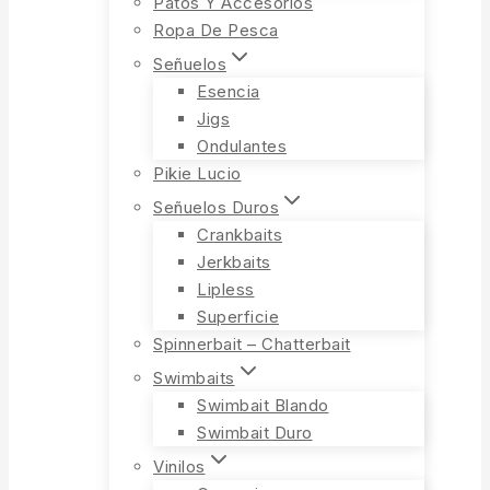
Patos Y Accesorios
Ropa De Pesca
Señuelos
Esencia
Jigs
Ondulantes
Pikie Lucio
Señuelos Duros
Crankbaits
Jerkbaits
Lipless
Superficie
Spinnerbait – Chatterbait
Swimbaits
Swimbait Blando
Swimbait Duro
Vinilos