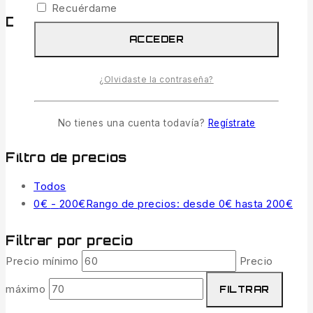
Recuérdame
Destacar
ACCEDER
Todos Los Productos
El Mejor Vendedor
¿Olvidaste la contraseña?
Nuevas Llegadas
Venta
Objetos Calientes
No tienes una cuenta todavía?
Regístrate
Filtro de precios
Todos
0
€
-
200
€
Rango de precios: desde 0€ hasta 200€
Filtrar por precio
Precio mínimo
Precio
máximo
FILTRAR