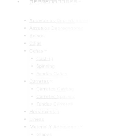
DEPREDADORES
Accesorios Depredadores
Anzuelos Depredadores
Bolsos
Cajas
Cañas
Casting
Spinning
Fundas Cañas
Carretes
Carretes Casting
Carretes Spinning
Fundas Carretes
Herramientas
Líneas
Material Y Accesorios
Grapas