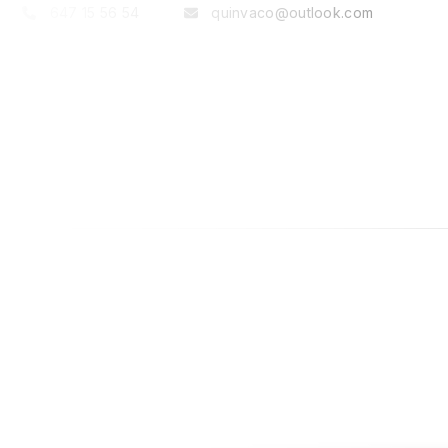
647 15 56 54
quinvaco@outlook.com