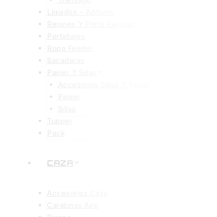
Líquidos – Aditivos
Rejones Y Porta Rejones
Portabajos
Ropa Feeder
Sacaderas
Panier Y Sillas
Accesorios Sillas Y Panier
Panier
Sillas
Tupper
Pack
CAZA
Accesorios Caza
Carabinas Aire