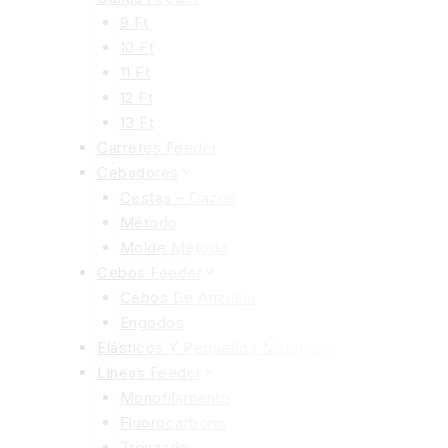
9 Ft
10 Ft
11 Ft
12 Ft
13 Ft
Carretes Feeder
Cebadores
Cestas – Cazos
Método
Molde Método
Cebos Feeder
Cebos De Anzuelo
Engodos
Elásticos Y Pequeños Materiales
Líneas Feeder
Monofilamento
Fluorocarbono
Trenzado