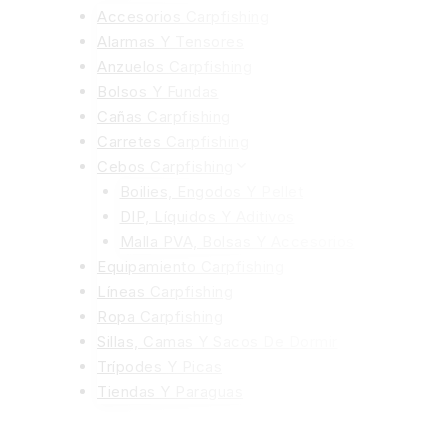
Accesorios Carpfishing
Alarmas Y Tensores
Anzuelos Carpfishing
Bolsos Y Fundas
Cañas Carpfishing
Carretes Carpfishing
Cebos Carpfishing
Boilies, Engodos Y Pellet
DIP, Líquidos Y Aditivos
Malla PVA, Bolsas Y Accesorios
Equipamiento Carpfishing
Líneas Carpfishing
Ropa Carpfishing
Sillas, Camas Y Sacos De Dormir
Trípodes Y Picas
Tiendas Y Paraguas