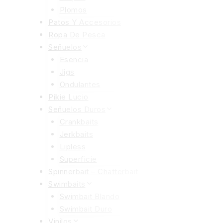
Plomos
Patos Y Accesorios
Ropa De Pesca
Señuelos
Esencia
Jigs
Ondulantes
Pikie Lucio
Señuelos Duros
Crankbaits
Jerkbaits
Lipless
Superficie
Spinnerbait – Chatterbait
Swimbaits
Swimbait Blando
Swimbait Duro
Vinilos