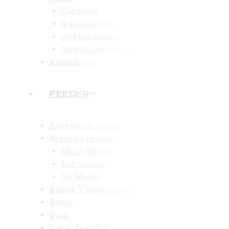
Cangrejos
Ikas-Criaturas
Jerkbait Blando
Senkos-Lombrices
Vadeadores
FEEDER
Accesorios Feeder
Anzuelos Feeder
Micro Muerte
Con Muerte
Sin Muerte
Bolsos Y Equipamiento
Boyas
Cajas
Cañas Feeder