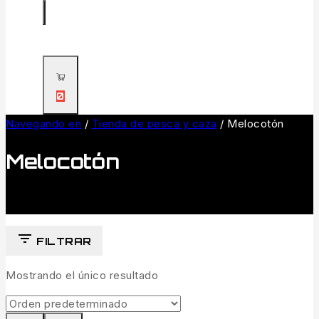
0
Navegando en
/
Tienda de pesca y caza
/
Melocotón
Melocotón
FILTRAR
Mostrando el único resultado