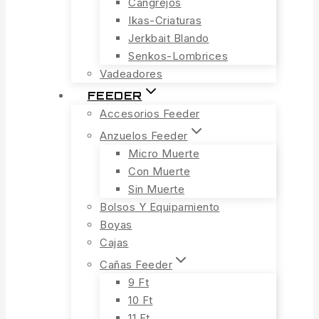
Cangrejos
Ikas-Criaturas
Jerkbait Blando
Senkos-Lombrices
Vadeadores
FEEDER
Accesorios Feeder
Anzuelos Feeder
Micro Muerte
Con Muerte
Sin Muerte
Bolsos Y Equipamiento
Boyas
Cajas
Cañas Feeder
9 Ft
10 Ft
11 Ft