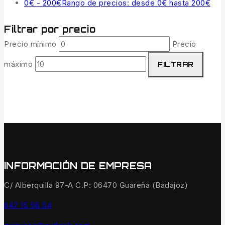
0
€
-
200
€
Rango de precios: desde 0€ hasta 200€
Filtrar por precio
Precio mínimo
Precio
máximo
FILTRAR
INFORMACIÓN DE EMPRESA
C/ Alberquilla 97-A C.P: 06470 Guareña (Badajoz)
647 15 56 54