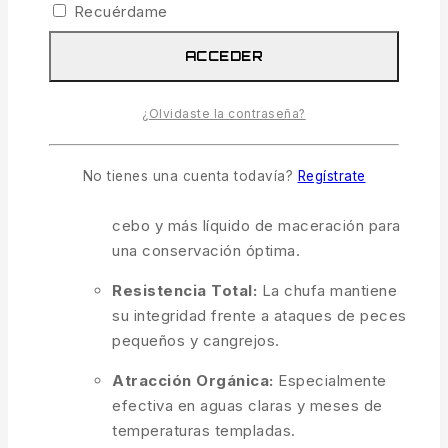
Recuérdame
que destaca en cualquier fondo. Gracias a su
dureza, son la solución definitiva contra los
ACCEDER
cangrejos sin renunciar a una atracción
instantánea.
¿Olvidaste la contraseña?
Aroma Peach Premium:
Dulzor frutal
persistente y altamente soluble.
No tienes una cuenta todavía?
Regístrate
Formato 250 ml:
Mayor cantidad de
cebo y más líquido de maceración para
una conservación óptima.
Resistencia Total:
La chufa mantiene
su integridad frente a ataques de peces
pequeños y cangrejos.
Atracción Orgánica:
Especialmente
efectiva en aguas claras y meses de
temperaturas templadas.