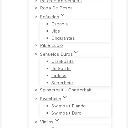
Patos Y Accesorios
Ropa De Pesca
Señuelos
Esencia
Jigs
Ondulantes
Pikie Lucio
Señuelos Duros
Crankbaits
Jerkbaits
Lipless
Superficie
Spinnerbait – Chatterbait
Swimbaits
Swimbait Blando
Swimbait Duro
Vinilos