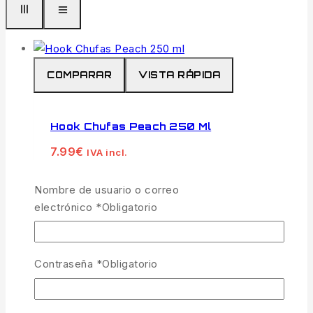
COMPARAR
VISTA RÁPIDA
Hook Chufas Peach 250 Ml
7.99
€
IVA incl.
1 disponibles
Nombre de usuario o correo
Las
Hook Chufas de Peach (Melocotón)
en
electrónico
*
Obligatorio
formato de 250 ml son el cebo de postura
perfecto para largas sesiones o campañas de
cebado donde la dulzura frutal es la clave.
Contraseña
*
Obligatorio
Maceradas en un potente almíbar de
melocotón, estas chufas seleccionadas
ofrecen una señal de alimento natural y suave