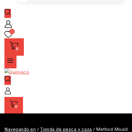
0
0
0
Navegando en
/
Tienda de pesca y caza
/
Method Mould