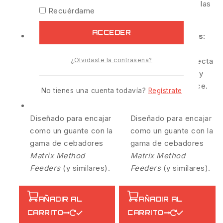
queden pegados a las
queden pegados a las
Recuérdame
paredes.
paredes.
ACCEDER
Cargas Simétricas:
Cargas Simétricas:
Consigue una
Consigue una
¿Olvidaste la contraseña?
aerodinámica perfecta
aerodinámica perfecta
para ganar metros y
para ganar metros y
precisión en el lance.
precisión en el lance.
No tienes una cuenta todavía?
Regístrate
Compatibilidad:
Compatibilidad:
Diseñado para encajar
Diseñado para encajar
como un guante con la
como un guante con la
gama de cebadores
gama de cebadores
Matrix Method
Matrix Method
Feeders
(y similares).
Feeders
(y similares).
AÑADIR AL
AÑADIR AL
CARRITO
CARRITO