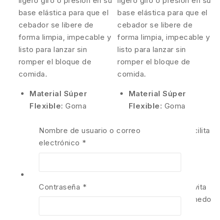
ligero giro o presión en su
ligero giro o presión en su
base elástica para que el
base elástica para que el
cebador se libere de
cebador se libere de
forma limpia, impecable y
forma limpia, impecable y
listo para lanzar sin
listo para lanzar sin
romper el bloque de
romper el bloque de
comida.
comida.
Material Súper
Material Súper
Flexible:
Goma
Flexible:
Goma
elástica de alta
elástica de alta
Nombre de usuario o correo
resistencia que facilita
resistencia que facilita
electrónico
*
un desmolde
un desmolde
inmediato.
inmediato.
Diseño
Diseño
Contraseña
*
Antiadherente:
Evita
Antiadherente:
Evita
que el engodo húmedo
que el engodo húmedo
o los pellets se
o los pellets se