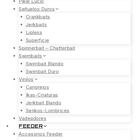
Pikie Lucio
Señuelos Duros
Crankbaits
Jerkbaits
Lipless
Superficie
Spinnerbait – Chatterbait
Swimbaits
Swimbait Blando
Swimbait Duro
Vinilos
Cangrejos
Ikas-Criaturas
Jerkbait Blando
Senkos-Lombrices
Vadeadores
FEEDER
Accesorios Feeder