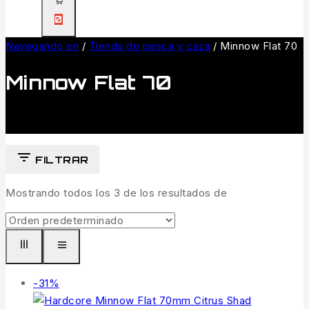
0
Navegando en
/
Tienda de pesca y caza
/
Minnow Flat 70
Minnow Flat 70
FILTRAR
Mostrando todos los
3
de los resultados de
Venta
-31%
de