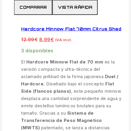
productos
COMPARAR
VISTA RÁPIDA
de
Hardcore Minnow Flat 70mm Citrus Shad
El
El
12.99
€
8.99
€
IVA incl.
precio
precio
original
actual
3 disponibles
era:
es:
12.99€.
8.99€.
El
Hardcore Minnow Flat de 70 mm
es la
versión compacta y ultra-técnica del
aclamado jerkbait de la firma japonesa
Duel /
Hardcore
. Diseñado bajo el concepto
Flat
Side (flancos planos)
, este pequeño minnow
desplaza una cantidad sorprendente de agua y
emite destellos lumínicos brutales para su
tamaño. Gracias a su
Sistema de
Transferencia de Peso Magnético
(MWTS)
patentado, se lanza a distancias