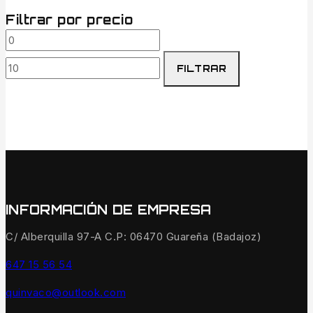
precios:
Filtrar por precio
desde
Precio
Precio
0€
mínimo
máximo
hasta
FILTRAR
200€
INFORMACIÓN DE EMPRESA
C/ Alberquilla 97-A C.P: 06470 Guareña (Badajoz)
647 15 56 54
quinvaco@outlook.com