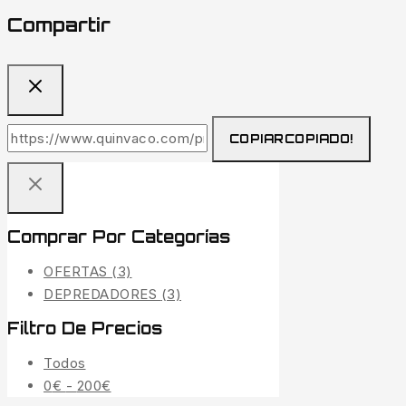
Compartir
COPIAR
COPIADO!
Comprar Por Categorías
OFERTAS
(3)
DEPREDADORES
(3)
Filtro De Precios
Todos
Rango
0
€
-
200
€