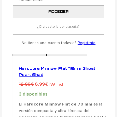
holográficas hiperrealistas y anzuelos
triples japoneses de afilado químico.
ACCEDER
AÑADIR AL CARRITO
¿Olvidaste la contraseña?
Venta
-31%
de
No tienes una cuenta todavía?
Regístrate
productos
COMPARAR
VISTA RÁPIDA
de
Hardcore Minnow Flat 70mm Ghost
Pearl Shad
El
El
12.99
€
8.99
€
IVA incl.
precio
precio
original
actual
3 disponibles
era:
es:
12.99€.
8.99€.
El
Hardcore Minnow Flat de 70 mm
es la
versión compacta y ultra-técnica del