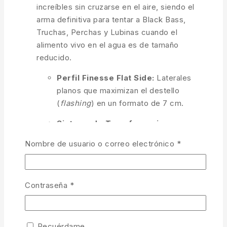
increíbles sin cruzarse en el aire, siendo el
arma definitiva para tentar a Black Bass,
Truchas, Perchas y Lubinas cuando el
alimento vivo en el agua es de tamaño
reducido.
Perfil Finesse Flat Side:
Laterales
planos que maximizan el destello
(
flashing
) en un formato de 7 cm.
Sistema de Transferencia
Magnética:
Permite lances larguísimos y
Obligatorio
Nombre de usuario o correo electrónico
*
precisos a pesar de su peso ligero.
Acción Nerviosa e Instantánea:
Reacciona con quiebros eléctricos ante
Obligatorio
Contraseña
*
el más mínimo
twitch
de la caña.
Calidad JDM de Duel:
Libreas
Recuérdame