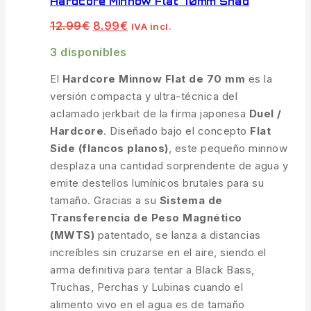
Hardcore Minnow Flat 70mm Shad
El
El
12.99
€
8.99
€
IVA incl.
precio
precio
original
actual
3 disponibles
era:
es:
12.99€.
8.99€.
El
Hardcore Minnow Flat de 70 mm
es la
versión compacta y ultra-técnica del
aclamado jerkbait de la firma japonesa
Duel /
Hardcore
. Diseñado bajo el concepto
Flat
Side (flancos planos)
, este pequeño minnow
desplaza una cantidad sorprendente de agua y
emite destellos lumínicos brutales para su
tamaño. Gracias a su
Sistema de
Transferencia de Peso Magnético
(MWTS)
patentado, se lanza a distancias
increíbles sin cruzarse en el aire, siendo el
arma definitiva para tentar a Black Bass,
Truchas, Perchas y Lubinas cuando el
alimento vivo en el agua es de tamaño