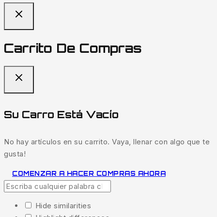
de
precios:
desde
0€
Carrito De Compras
hasta
200€
Su Carro Está Vacío
No hay artículos en su carrito. Vaya, llenar con algo que te
gusta!
COMENZAR A HACER COMPRAS AHORA
Hide similarities