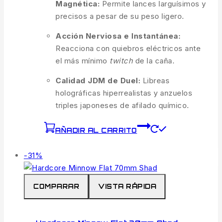
Magnética:
Permite lances larguísimos y
precisos a pesar de su peso ligero.
Acción Nerviosa e Instantánea:
Reacciona con quiebros eléctricos ante
el más mínimo
twitch
de la caña.
Calidad JDM de Duel:
Libreas
holográficas hiperrealistas y anzuelos
triples japoneses de afilado químico.
AÑADIR AL CARRITO
Venta
-31%
de
productos
COMPARAR
VISTA RÁPIDA
de