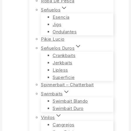
Ropa De Pesca
Señuelos
Esencia
Jigs
Ondulantes
Pikie Lucio
Señuelos Duros
Crankbaits
Jerkbaits
Lipless
Superficie
Spinnerbait – Chatterbait
Swimbaits
Swimbait Blando
Swimbait Duro
Vinilos
Cangrejos