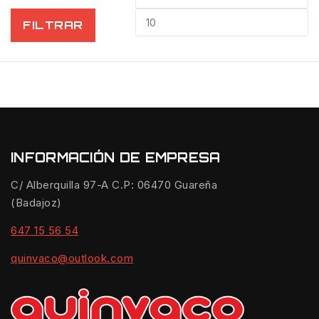
200€
mínimo
m
FILTRAR
INFORMACIÓN DE EMPRESA
C/ Alberquilla 97-A C.P: 06470 Guareña
(Badajoz)
647 15 56 54
quinvaco@outlook.com