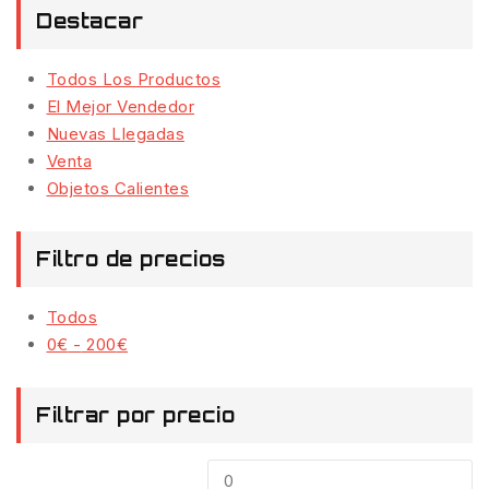
Destacar
Todos Los Productos
El Mejor Vendedor
Nuevas Llegadas
Venta
Objetos Calientes
Filtro de precios
Todos
Rango
0
€
-
200
€
de
precios:
Filtrar por precio
desde
0€
Precio
Pr
hasta