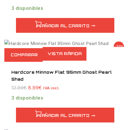
precio
precio
3 disponibles
original
actual
era:
es:
12.99€.
8.99€.
AÑADIR AL CARRITO
Venta
-31%
de
VISTA RÁPIDA
COMPARAR
productos
de
Hardcore Minnow Flat 95mm Ghost Pearl
Shad
El
El
12.99
€
8.99
€
IVA incl.
precio
precio
3 disponibles
original
actual
era:
es:
12.99€.
8.99€.
AÑADIR AL CARRITO