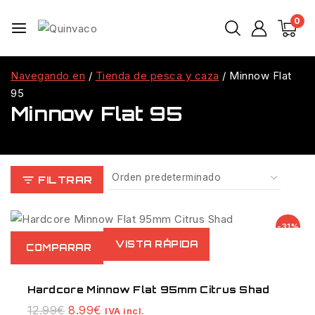
Saltar
0
al
Contenido
Navegando en
/
Tienda de pesca y caza
/
Minnow Flat
95
Minnow Flat 95
FILTRAR
Venta
-31%
de
VISTA RÁPIDA
COMPARAR
productos
de
Hardcore Minnow Flat 95mm Citrus Shad
El
El
12.99
€
8.99
€
IVA incl.