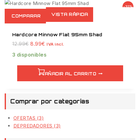
Venta
-31%
de
VISTA RÁPIDA
COMPARAR
productos
de
Hardcore Minnow Flat 95mm Shad
El
El
12.99
€
8.99
€
IVA incl.
precio
precio
3 disponibles
original
actual
era:
es:
12.99€.
8.99€.
AÑADIR AL CARRITO
Comprar por categorías
OFERTAS
(3)
DEPREDADORES
(3)