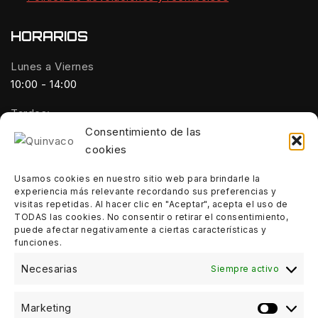
HORARIOS
Lunes a Viernes
10:00 - 14:00
Tardes:
18:00 - 21:00
Consentimiento de las
cookies
Sábados:
10:00 - 14:00
Usamos cookies en nuestro sitio web para brindarle la
experiencia más relevante recordando sus preferencias y
visitas repetidas. Al hacer clic en "Aceptar", acepta el uso de
Domingos:
TODAS las cookies. No consentir o retirar el consentimiento,
Cerrado
puede afectar negativamente a ciertas características y
funciones.
Necesarias
Siempre activo
Marketing
Market